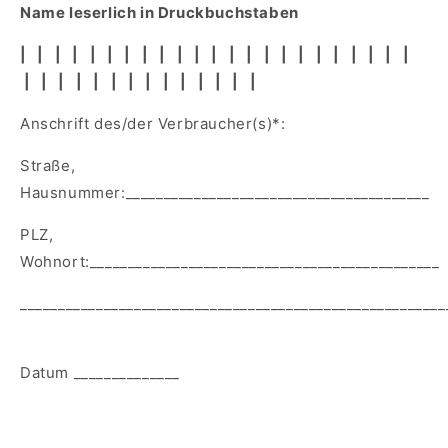
Name leserlich in Druckbuchstaben
| | | | | | | | | | | | | | | | | | | | | | |
| | | | | | | | | | | | | |
Anschrift des/der Verbraucher(s)*:
Straße,
Hausnummer:________________________________________
PLZ,
Wohnort:______________________________________________
________________________________________________________
Datum ______________